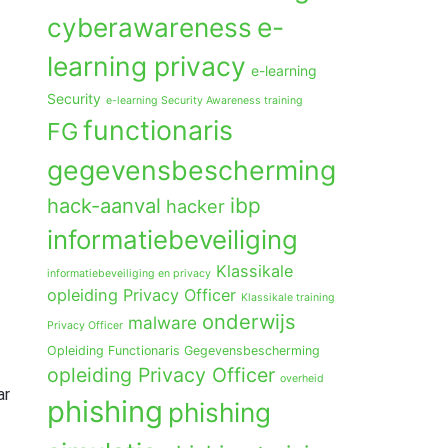
e-
cyberawareness
learning privacy
e-learning
Security
e-learning Security Awareness training
functionaris
FG
gegevensbescherming
hack-aanval
ibp
hacker
informatiebeveiliging
Klassikale
informatiebeveiliging en privacy
opleiding Privacy Officer
Klassikale training
onderwijs
malware
Privacy Officer
Opleiding Functionaris Gegevensbescherming
opleiding Privacy Officer
overheid
ar
phishing
phishing