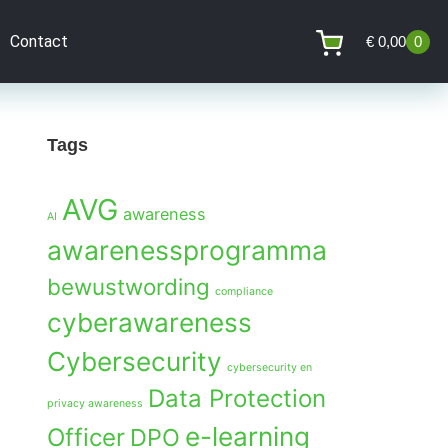
Contact
€
0,00
0
Tags
AVG
awareness
AI
awarenessprogramma
bewustwording
compliance
cyberawareness
Cybersecurity
cybersecurity en
Data Protection
privacy awareness
e-learning
Officer
DPO