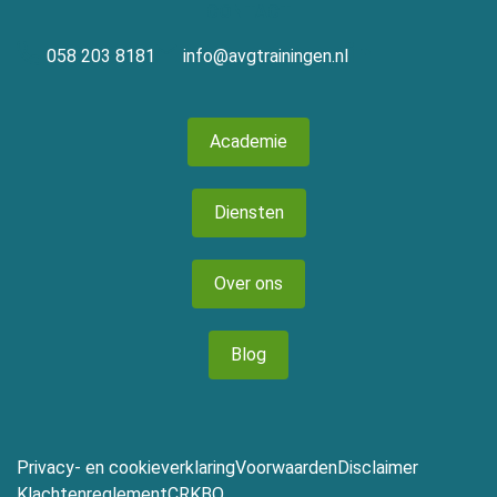
CONTACT
058 203 8181
info@avgtrainingen.nl
Academie
Diensten
Over ons
Blog
Privacy- en cookieverklaring
Voorwaarden
Disclaimer
Klachtenreglement
CRKBO