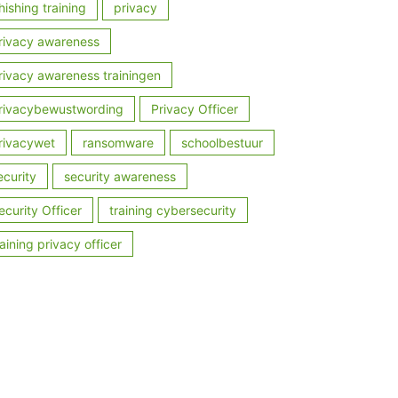
hishing training
privacy
rivacy awareness
rivacy awareness trainingen
rivacybewustwording
Privacy Officer
rivacywet
ransomware
schoolbestuur
ecurity
security awareness
ecurity Officer
training cybersecurity
raining privacy officer