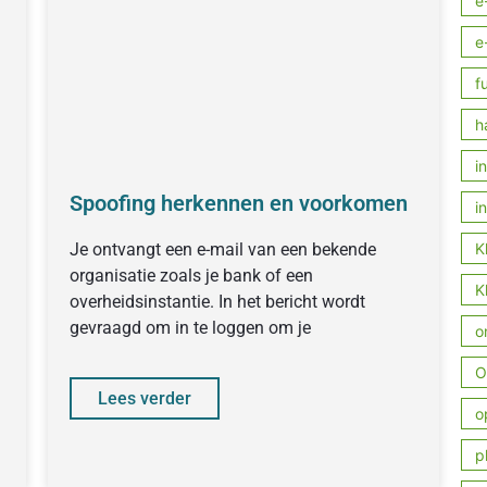
e
e
f
h
i
Spoofing herkennen en voorkomen
i
Je ontvangt een e-mail van een bekende
K
n
organisatie zoals je bank of een
K
overheidsinstantie. In het bericht wordt
gevraagd om in te loggen om je
o
O
Lees verder
o
p