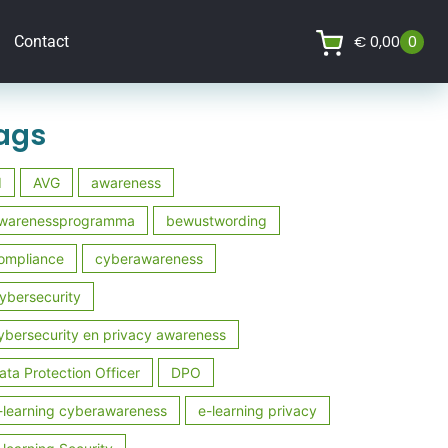
€
0,00
0
Contact
ags
I
AVG
awareness
warenessprogramma
bewustwording
ompliance
cyberawareness
ybersecurity
ybersecurity en privacy awareness
ata Protection Officer
DPO
-learning cyberawareness
e-learning privacy