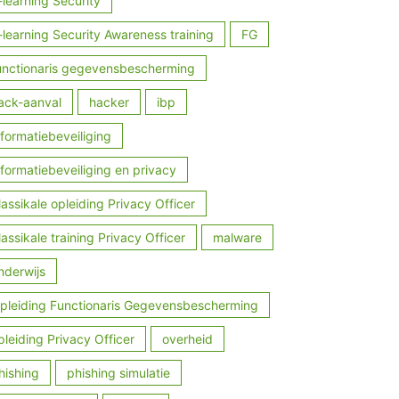
-learning Security
-learning Security Awareness training
FG
unctionaris gegevensbescherming
ack-aanval
hacker
ibp
nformatiebeveiliging
nformatiebeveiliging en privacy
lassikale opleiding Privacy Officer
lassikale training Privacy Officer
malware
nderwijs
pleiding Functionaris Gegevensbescherming
pleiding Privacy Officer
overheid
hishing
phishing simulatie