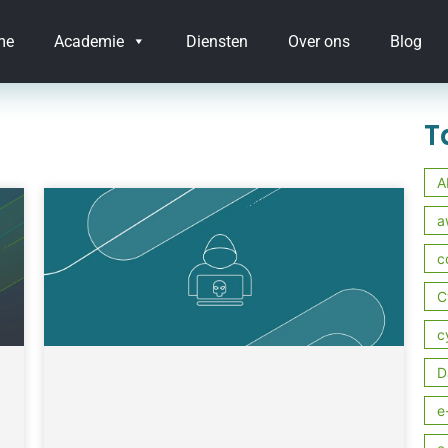
me
Academie
Diensten
Over ons
Blog
T
A
a
c
C
c
D
e