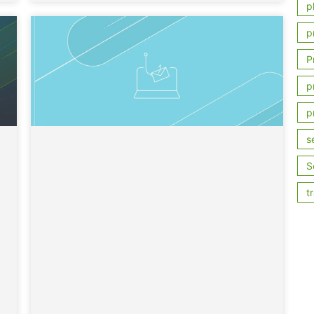
p
p
P
p
p
s
S
t