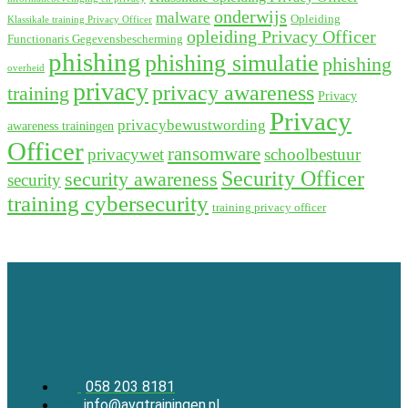
onderwijs
malware
Opleiding
Klassikale training Privacy Officer
opleiding Privacy Officer
Functionaris Gegevensbescherming
phishing
phishing simulatie
phishing
overheid
privacy
privacy awareness
training
Privacy
Privacy
privacybewustwording
awareness trainingen
Officer
ransomware
privacywet
schoolbestuur
Security Officer
security awareness
security
training cybersecurity
training privacy officer
CONTACT
058 203 8181
info@avgtrainingen.nl