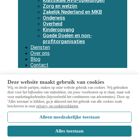
Klassikale AVG-opleidingen
Zorg en welzijn
Zakelijk Nederland en MKB
Onderwijs
Overheid
Kinderopvang
Goede Doelen en non-
profitorganisaties
Diensten
Over ons
Blog
Contact
Deze website maakt gebruik van cookies
Wij, en derde partijen, maken op onze website gebruik van cookies.
Wij gebruiken
deze voor het bijhouden van statistieken, om jouw voorkeuren op te slaan, maar ook
voor marketingdoeleinden (bijvoorbeeld het combineren van advertenties).
Door op
'Alles toestaan' te klikken, ga je akkoord met het gebruik van alle cookies zoals
beschreven in onze
privacy- en cookieverklaring
.
Alleen noodzakelijke toestaan
Alles toestaan