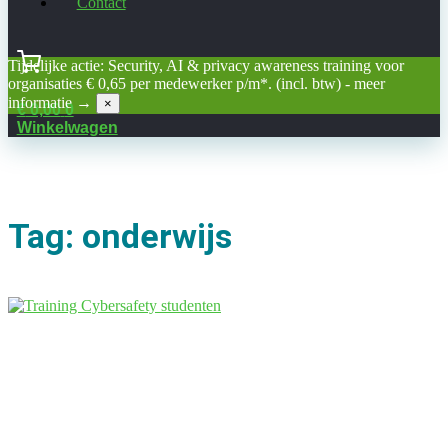
Contact
Tijdelijke actie: Security, AI & privacy awareness training voor
organisaties € 0,65 per medewerker p/m*. (incl. btw) -
meer
informatie →
×
€
0,00
0
Winkelwagen
Tag: onderwijs