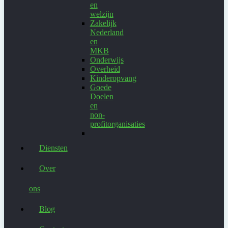
en
welzijn
Zakelijk
Nederland
en
MKB
Onderwijs
Overheid
Kinderopvang
Goede
Doelen
en
non-
profitorganisaties
Diensten
Over
ons
Blog