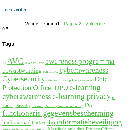
Lees verder
Vorige
Pagina
1
Pagina
2
Volgende
Tags
AVG
awarenessprogramma
awareness
AI
cyberawareness
bewustwording
compliance
Cybersecurity
Data
cybersecurity en privacy awareness
e-learning
Protection Officer
DPO
e-learning privacy
cyberawareness
e-
FG
learning Security
e-learning Security Awareness training
functionaris gegevensbescherming
informatiebeveiliging
ibp
hack-aanval
hacker
Klassikale opleiding Privacy Officer
informatiebeveiliging en privacy