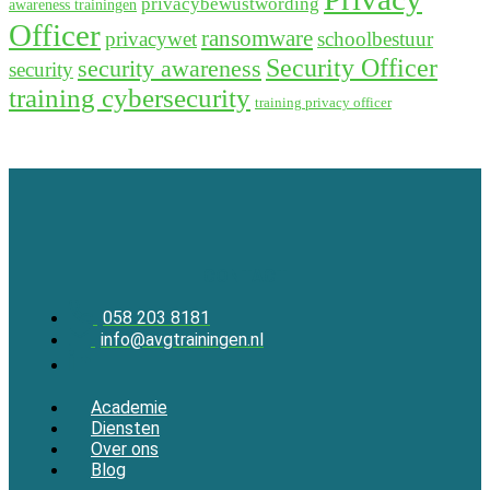
privacybewustwording
awareness trainingen
Officer
ransomware
privacywet
schoolbestuur
Security Officer
security awareness
security
training cybersecurity
training privacy officer
CONTACT
058 203 8181
info@avgtrainingen.nl
Academie
Diensten
Over ons
Blog