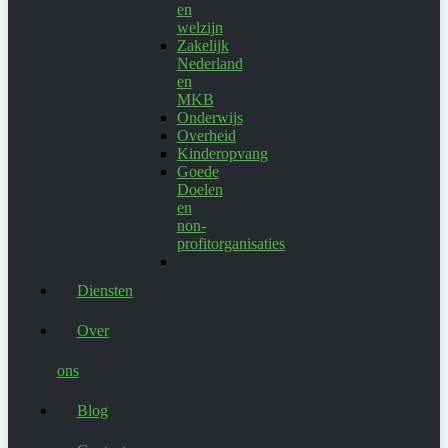
en
welzijn
Zakelijk
Nederland
en
MKB
Onderwijs
Overheid
Kinderopvang
Goede
Doelen
en
non-
profitorganisaties
Diensten
Over
ons
Blog