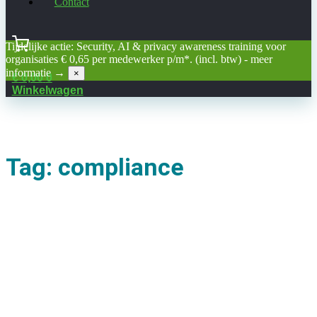
Contact
Tijdelijke actie: Security, AI & privacy awareness training voor
organisaties € 0,65 per medewerker p/m*. (incl. btw) -
meer
informatie →
×
€
0,00
0
Winkelwagen
Tag: compliance