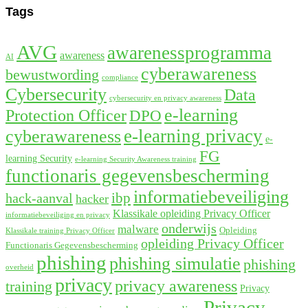
Tags
AVG
awarenessprogramma
awareness
AI
cyberawareness
bewustwording
compliance
Cybersecurity
Data
cybersecurity en privacy awareness
e-learning
Protection Officer
DPO
e-learning privacy
cyberawareness
e-
FG
learning Security
e-learning Security Awareness training
functionaris gegevensbescherming
informatiebeveiliging
ibp
hack-aanval
hacker
Klassikale opleiding Privacy Officer
informatiebeveiliging en privacy
onderwijs
malware
Opleiding
Klassikale training Privacy Officer
opleiding Privacy Officer
Functionaris Gegevensbescherming
phishing
phishing simulatie
phishing
overheid
privacy
privacy awareness
training
Privacy
Privacy