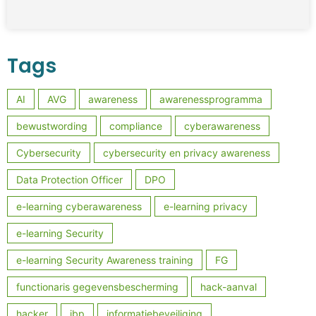
Tags
AI
AVG
awareness
awarenessprogramma
bewustwording
compliance
cyberawareness
Cybersecurity
cybersecurity en privacy awareness
Data Protection Officer
DPO
e-learning cyberawareness
e-learning privacy
e-learning Security
e-learning Security Awareness training
FG
functionaris gegevensbescherming
hack-aanval
hacker
ibp
informatiebeveiliging