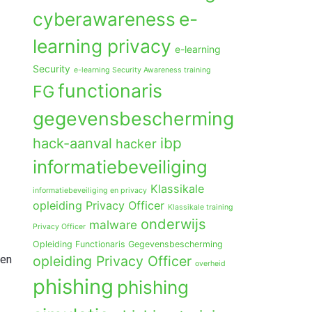
e-
cyberawareness
learning privacy
e-learning
Security
e-learning Security Awareness training
functionaris
FG
gegevensbescherming
hack-aanval
ibp
hacker
informatiebeveiliging
Klassikale
informatiebeveiliging en privacy
opleiding Privacy Officer
Klassikale training
onderwijs
malware
Privacy Officer
Opleiding Functionaris Gegevensbescherming
opleiding Privacy Officer
ken
overheid
phishing
phishing