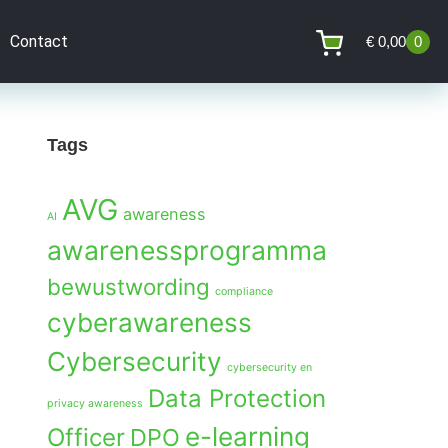
Contact
€
0,00
0
Tags
AVG
awareness
AI
awarenessprogramma
bewustwording
compliance
cyberawareness
Cybersecurity
cybersecurity en
Data Protection
privacy awareness
e-learning
Officer
DPO