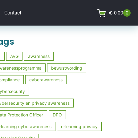
€
0,00
0
Contact
ags
I
AVG
awareness
warenessprogramma
bewustwording
ompliance
cyberawareness
ybersecurity
ybersecurity en privacy awareness
ata Protection Officer
DPO
-learning cyberawareness
e-learning privacy