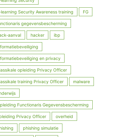
-learning Security
-learning Security Awareness training
FG
unctionaris gegevensbescherming
ack-aanval
hacker
ibp
nformatiebeveiliging
nformatiebeveiliging en privacy
lassikale opleiding Privacy Officer
lassikale training Privacy Officer
malware
nderwijs
pleiding Functionaris Gegevensbescherming
pleiding Privacy Officer
overheid
hishing
phishing simulatie