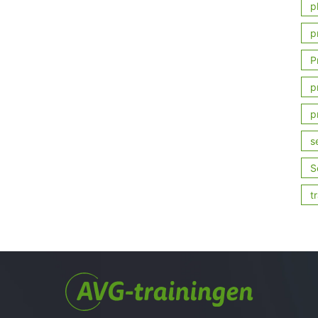
p
p
P
p
p
s
S
t