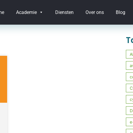
me
Academie
Diensten
Over ons
Blog
T
A
a
c
C
c
D
e