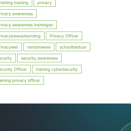
hishing training
privacy
rivacy awareness
rivacy awareness trainingen
rivacybewustwording
Privacy Officer
rivacywet
ransomware
schoolbestuur
ecurity
security awareness
ecurity Officer
training cybersecurity
raining privacy officer