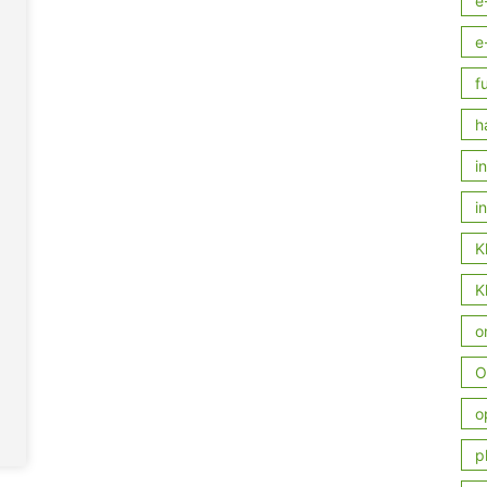
e
e
f
h
i
i
K
K
o
O
o
p