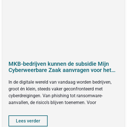
MKB-bedrijven kunnen de subsidie Mijn
Cyberweerbare Zaak aanvragen voor het
verhogen van cyber awareness van
medewerkers
In de digitale wereld van vandaag worden bedrijven,
groot én klein, steeds vaker geconfronteerd met
cyberdreigingen. Van phishing tot ransomware-
aanvallen, de risico’s blijven toenemen. Voor
Lees verder