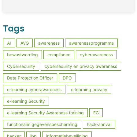
Tags
AI
AVG
awareness
awarenessprogramma
bewustwording
compliance
cyberawareness
Cybersecurity
cybersecurity en privacy awareness
Data Protection Officer
DPO
e-learning cyberawareness
e-learning privacy
e-learning Security
e-learning Security Awareness training
FG
functionaris gegevensbescherming
hack-aanval
hacker
ibp
informatiebeveiliging