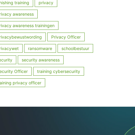
hishing training
privacy
rivacy awareness
rivacy awareness trainingen
rivacybewustwording
Privacy Officer
rivacywet
ransomware
schoolbestuur
ecurity
security awareness
ecurity Officer
training cybersecurity
raining privacy officer