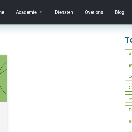
me
Academie
Diensten
Over ons
Blog
T
A
a
c
C
c
D
e