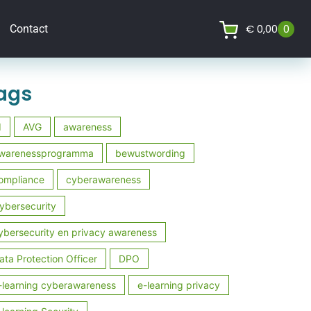
€
0,00
0
Contact
ags
I
AVG
awareness
warenessprogramma
bewustwording
ompliance
cyberawareness
ybersecurity
ybersecurity en privacy awareness
ata Protection Officer
DPO
-learning cyberawareness
e-learning privacy