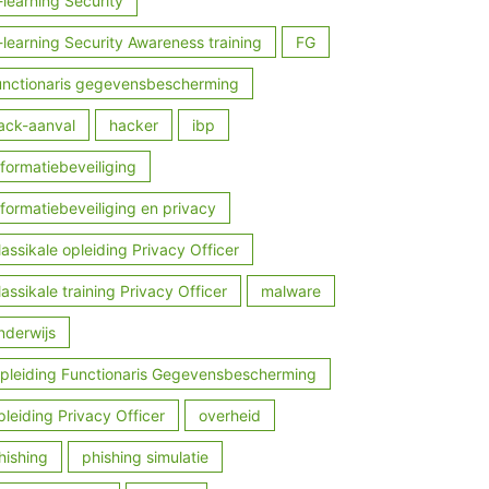
-learning Security
-learning Security Awareness training
FG
unctionaris gegevensbescherming
ack-aanval
hacker
ibp
nformatiebeveiliging
nformatiebeveiliging en privacy
lassikale opleiding Privacy Officer
lassikale training Privacy Officer
malware
nderwijs
pleiding Functionaris Gegevensbescherming
pleiding Privacy Officer
overheid
hishing
phishing simulatie