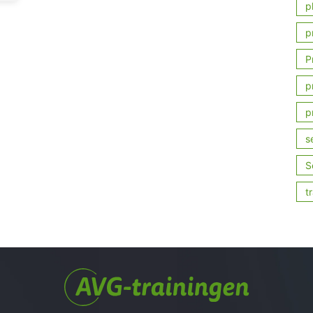
p
p
P
p
p
s
S
t