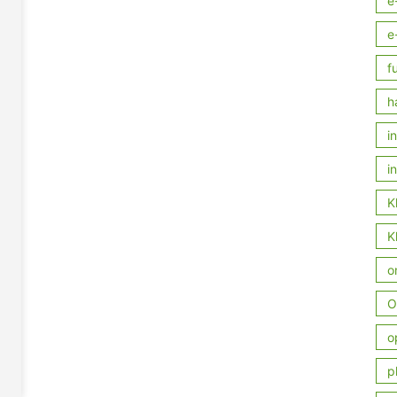
e
e
f
h
i
i
K
K
o
O
o
p