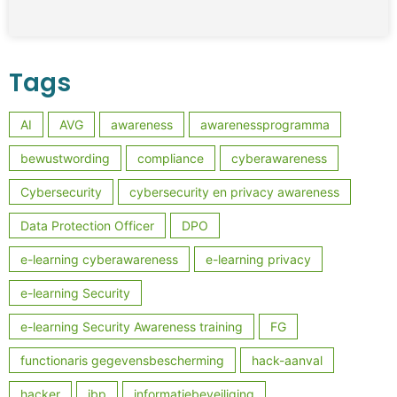
Tags
AI
AVG
awareness
awarenessprogramma
bewustwording
compliance
cyberawareness
Cybersecurity
cybersecurity en privacy awareness
Data Protection Officer
DPO
e-learning cyberawareness
e-learning privacy
e-learning Security
e-learning Security Awareness training
FG
functionaris gegevensbescherming
hack-aanval
hacker
ibp
informatiebeveiliging