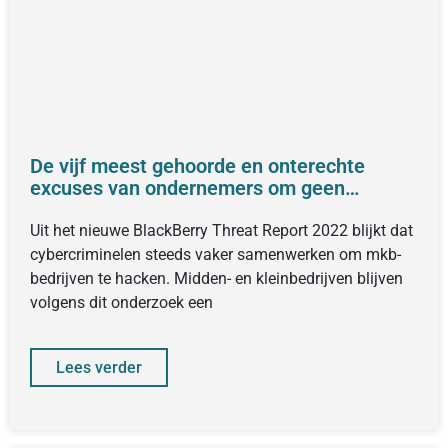
De vijf meest gehoorde en onterechte
excuses van ondernemers om geen
aandacht te besteden aan cybersecurity en
privacy awareness
Uit het nieuwe BlackBerry Threat Report 2022 blijkt dat
cybercriminelen steeds vaker samenwerken om mkb-
bedrijven te hacken. Midden- en kleinbedrijven blijven
volgens dit onderzoek een
Lees verder