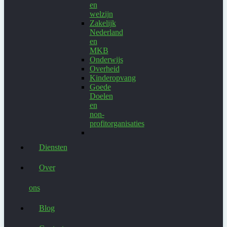
en
welzijn
Zakelijk
Nederland
en
MKB
Onderwijs
Overheid
Kinderopvang
Goede
Doelen
en
non-
profitorganisaties
Diensten
Over
ons
Blog