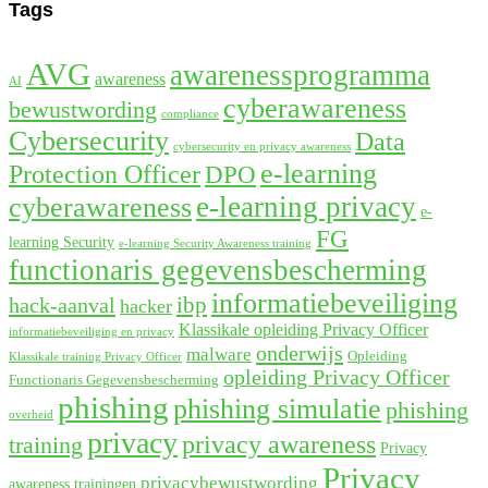
Tags
AVG
awarenessprogramma
awareness
AI
cyberawareness
bewustwording
compliance
Cybersecurity
Data
cybersecurity en privacy awareness
e-learning
Protection Officer
DPO
e-learning privacy
cyberawareness
e-
FG
learning Security
e-learning Security Awareness training
functionaris gegevensbescherming
informatiebeveiliging
ibp
hack-aanval
hacker
Klassikale opleiding Privacy Officer
informatiebeveiliging en privacy
onderwijs
malware
Opleiding
Klassikale training Privacy Officer
opleiding Privacy Officer
Functionaris Gegevensbescherming
phishing
phishing simulatie
phishing
overheid
privacy
privacy awareness
training
Privacy
Privacy
privacybewustwording
awareness trainingen