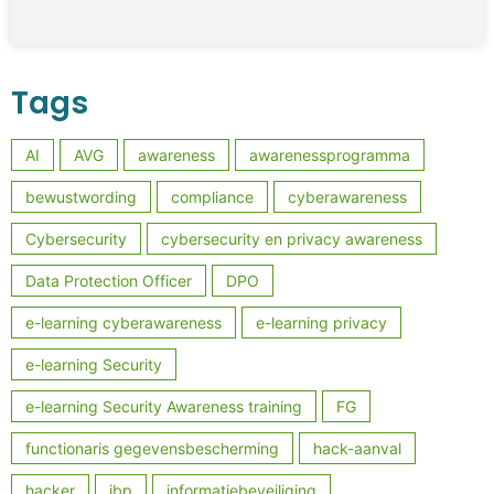
Tags
AI
AVG
awareness
awarenessprogramma
bewustwording
compliance
cyberawareness
Cybersecurity
cybersecurity en privacy awareness
Data Protection Officer
DPO
e-learning cyberawareness
e-learning privacy
e-learning Security
e-learning Security Awareness training
FG
functionaris gegevensbescherming
hack-aanval
hacker
ibp
informatiebeveiliging