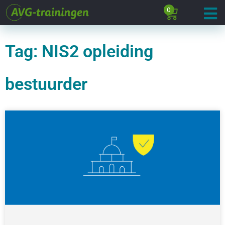
0
Tag: NIS2 opleiding
bestuurder