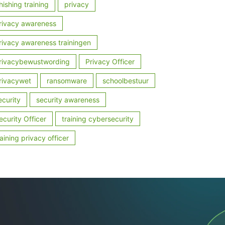
hishing training
privacy
rivacy awareness
rivacy awareness trainingen
rivacybewustwording
Privacy Officer
rivacywet
ransomware
schoolbestuur
ecurity
security awareness
ecurity Officer
training cybersecurity
raining privacy officer