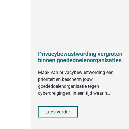
Privacybewustwording vergroten
binnen goededoelenorganisaties
Maak van privacybewustwording een
prioriteit en bescherm jouw
goededoelenorganisatie tegen
cyberdreigingen. In een tijd waarin
cyberdreigingen steeds geavanceerder
worden, is het belangrijk om de
Lees verder
privacybewustwording