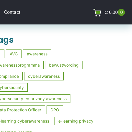
€
0,00
0
Contact
ags
I
AVG
awareness
warenessprogramma
bewustwording
ompliance
cyberawareness
ybersecurity
ybersecurity en privacy awareness
ata Protection Officer
DPO
-learning cyberawareness
e-learning privacy