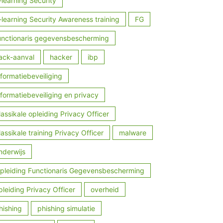
-learning Security
-learning Security Awareness training
FG
unctionaris gegevensbescherming
ack-aanval
hacker
ibp
nformatiebeveiliging
nformatiebeveiliging en privacy
lassikale opleiding Privacy Officer
lassikale training Privacy Officer
malware
nderwijs
pleiding Functionaris Gegevensbescherming
pleiding Privacy Officer
overheid
hishing
phishing simulatie