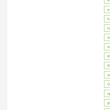
e
e
f
h
i
i
K
K
o
O
o
p