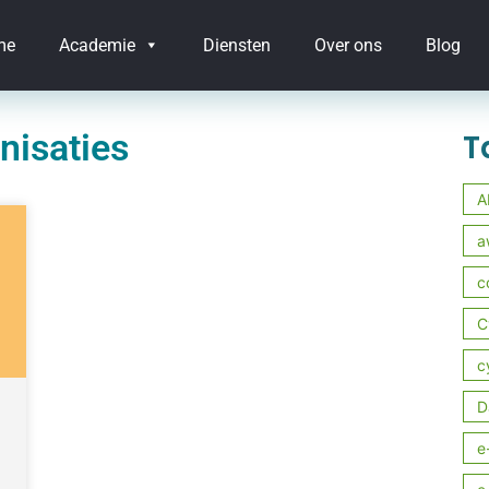
me
Academie
Diensten
Over ons
Blog
nisaties
T
A
a
c
C
c
D
e