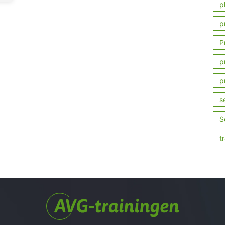
p
p
P
p
p
s
S
t