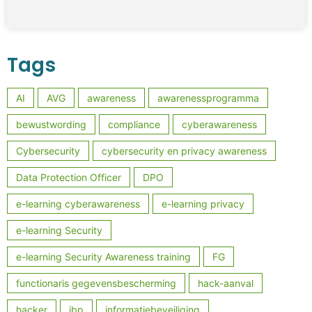
Tags
AI
AVG
awareness
awarenessprogramma
bewustwording
compliance
cyberawareness
Cybersecurity
cybersecurity en privacy awareness
Data Protection Officer
DPO
e-learning cyberawareness
e-learning privacy
e-learning Security
e-learning Security Awareness training
FG
functionaris gegevensbescherming
hack-aanval
hacker
ibp
informatiebeveiliging