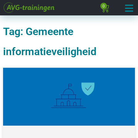
0
Tag: Gemeente
informatieveiligheid