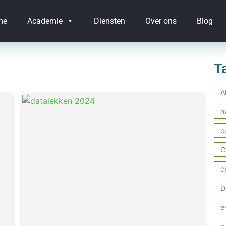
me
Academie
Diensten
Over ons
Blog
T
A
a
c
C
c
D
e