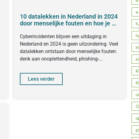
e
e
10 datalekken in Nederland in 2024
door menselijke fouten en hoe je ze
f
kunt voorkomen
h
Cyberincidenten blijven een uitdaging in
Nederland en 2024 is geen uitzondering. Veel
i
datalekken ontstaan door menselijke fouten:
denk aan onoplettendheid, phishing-
i
aanvallen of het per ongeluk
K
Lees verder
K
o
O
o
p