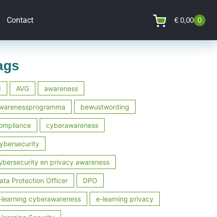
Contact
€
0,00
0
ags
I
AVG
awareness
warenessprogramma
bewustwording
ompliance
cyberawareness
ybersecurity
ybersecurity en privacy awareness
ata Protection Officer
DPO
-learning cyberawareness
e-learning privacy