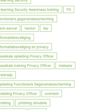
-learning Security
-learning Security Awareness training
FG
unctionaris gegevensbescherming
ack-aanval
hacker
ibp
nformatiebeveiliging
nformatiebeveiliging en privacy
lassikale opleiding Privacy Officer
lassikale training Privacy Officer
malware
nderwijs
pleiding Functionaris Gegevensbescherming
pleiding Privacy Officer
overheid
hishing
phishing simulatie