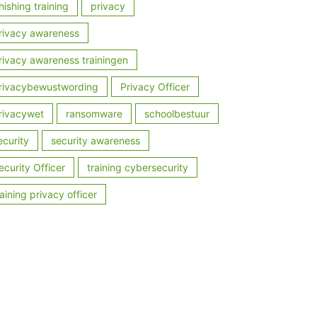
hishing training
privacy
rivacy awareness
rivacy awareness trainingen
rivacybewustwording
Privacy Officer
rivacywet
ransomware
schoolbestuur
ecurity
security awareness
ecurity Officer
training cybersecurity
raining privacy officer