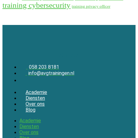
training cybersecurity
training privacy officer
CONTACT
058 203 8181
info@avgtrainingen.nl
Academie
Diensten
Over ons
Blog
Academie
Diensten
Over ons