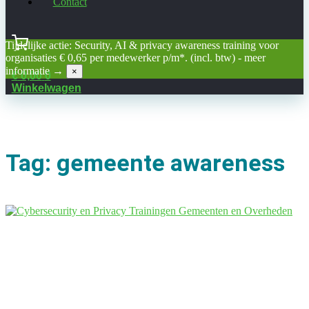
Contact
Tijdelijke actie: Security, AI & privacy awareness training voor
organisaties € 0,65 per medewerker p/m*. (incl. btw) -
meer
informatie →
×
€
0,00
0
Winkelwagen
Tag: gemeente awareness