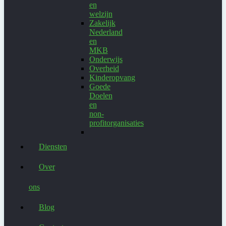
en
welzijn
Zakelijk
Nederland
en
MKB
Onderwijs
Overheid
Kinderopvang
Goede
Doelen
en
non-
profitorganisaties
Diensten
Over
ons
Blog