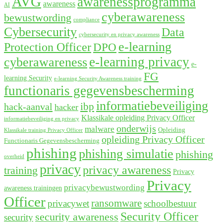
AVG
awarenessprogramma
awareness
AI
cyberawareness
bewustwording
compliance
Cybersecurity
Data
cybersecurity en privacy awareness
e-learning
Protection Officer
DPO
e-learning privacy
cyberawareness
e-
FG
learning Security
e-learning Security Awareness training
functionaris gegevensbescherming
informatiebeveiliging
ibp
hack-aanval
hacker
Klassikale opleiding Privacy Officer
informatiebeveiliging en privacy
onderwijs
malware
Opleiding
Klassikale training Privacy Officer
opleiding Privacy Officer
Functionaris Gegevensbescherming
phishing
phishing simulatie
phishing
overheid
privacy
privacy awareness
training
Privacy
Privacy
privacybewustwording
awareness trainingen
Officer
ransomware
privacywet
schoolbestuur
Security Officer
security awareness
security