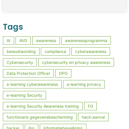
Tags
AI
AVG
awareness
awarenessprogramma
bewustwording
compliance
cyberawareness
Cybersecurity
cybersecurity en privacy awareness
Data Protection Officer
DPO
e-learning cyberawareness
e-learning privacy
e-learning Security
e-learning Security Awareness training
FG
functionaris gegevensbescherming
hack-aanval
hacker
ibp
informatiebeveiliging