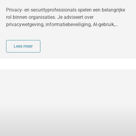
Privacy- en securityprofessionals spelen een belangrijke
rol binnen organisaties. Je adviseert over
privacywetgeving, informatiebeveiliging, AI-gebruik,
risico’s en bewustwording. Je probeert collega’s en
management mee te nemen in maatregelen die nodig zijn
om persoonsgegevens en systemen beter te beschermen.
Lees meer
Toch merken veel professionals dat dit niet altijd
eenvoudig verloopt. Adviezen blijven soms liggen.
Medewerkers ervaren maatregelen als lastig.
Projectgroepen willen vooral snelheid maken. Bestuurders
hebben te maken met veel verschillende prioriteiten
tegelijk. Daardoor ontstaan regelmatig frustraties,
vertraging of weerstand. In veel situaties ligt dat niet aan
de inhoud van het advies.