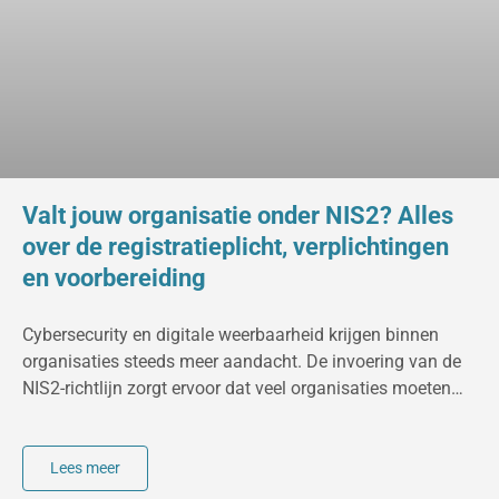
Valt jouw organisatie onder NIS2? Alles
over de registratieplicht, verplichtingen
en voorbereiding
Cybersecurity en digitale weerbaarheid krijgen binnen
organisaties steeds meer aandacht. De invoering van de
NIS2-richtlijn zorgt ervoor dat veel organisaties moeten
beoordelen of zij onder deze nieuwe Europese regelgeving
vallen. Voor sommige organisaties betekent dit dat zij
zich moeten registreren als NIS2-entiteit en aanvullende
Lees meer
maatregelen moeten treffen op het gebied van