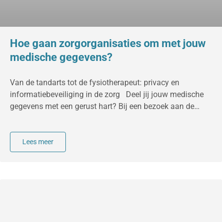
Hoe gaan zorgorganisaties om met jouw
medische gegevens?
Van de tandarts tot de fysiotherapeut: privacy en
informatiebeveiliging in de zorg Deel jij jouw medische
gegevens met een gerust hart? Bij een bezoek aan de
tandarts, fysiotherapeut, privékliniek of andere
zorgverlener deel je vaak persoonlijke informatie. Privacy
in de zorg: hoe gaan zorgorganisaties om met medische
Lees meer
gegevens is daarom een belangrijk onderwerp. Soms gaat
het om contact- en verzekeringsgegevens. In andere
gevallen vertel je over pijnklachten, medicatiegebruik of
een medische voorgeschiedenis. De meeste mensen gaan
ervan uit dat deze gegevens veilig zijn. Toch staan maar
weinig patiënten stil