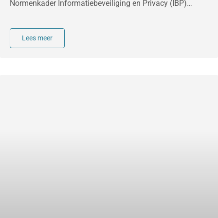
Normenkader Informatiebeveiliging en Privacy (IBP)
bewust en aantoonbaar werken aan de bescherming van
informatie, systemen en persoonsgegevens. In de praktijk
blijkt dat digitaal veilig werken voor een groot deel wordt
Lees meer
bepaald door menselijk gedrag. De keuzes die
medewerkers en leerlingen dagelijks maken, hebben
directe invloed op de digitale weerbaarheid van de school.
Een phishingmail wordt geopend. Een wachtwoord wordt
gedeeld. Een scherm blijft onbeheerd openstaan. Een
bestand met persoonsgegevens wordt naar de verkeerde
ontvanger