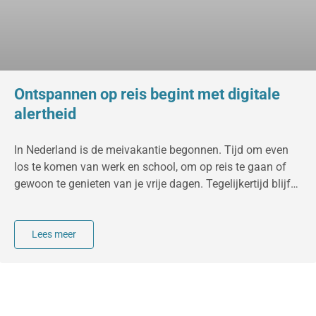
Ontspannen op reis begint met digitale
alertheid
In Nederland is de meivakantie begonnen. Tijd om even
los te komen van werk en school, om op reis te gaan of
gewoon te genieten van je vrije dagen. Tegelijkertijd blijft
je digitale leven gewoon doorgaan. Juist in deze periode
is het goed om stil te staan bij je online veiligheid. Met
een paar bewuste keuzes voorkom je veel risico’s en ga je
Lees meer
een stuk zorgelozer op pad. Online veilig, waar je ook
bent Of je nu op een terras zit, in de trein even een mailtje
checkt of