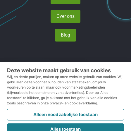
Over ons
Blog
Privacy- en cookieverklaring
Deze website maakt gebruik van cookies
Wij, en derde partijen, maken op onze website gebruik van cookies.
Wij
Voorwaarden
gebruiken deze voor het bijhouden van statistieken, om jouw
voorkeuren op te slaan, maar ook voor marketingdoeleinden
Disclaimer
(bijvoorbeeld het combineren van advertenties).
Door op 'Alles
toestaan' te klikken, ga je akkoord met het gebruik van alle cookies
Klachtenreglement
zoals beschreven in onze
privacy- en cookieverklaring
.
CRKBO
Alleen noodzakelijke toestaan
Alles toestaan