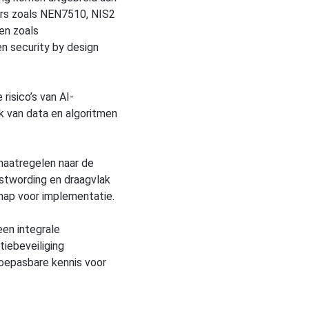
ers zoals NEN7510, NIS2
en zoals
n security by design
 risico’s van AI-
k van data en algoritmen
 maatregelen naar de
ustwording en draagvlak
map voor implementatie.
een integrale
tiebeveiliging
oepasbare kennis voor