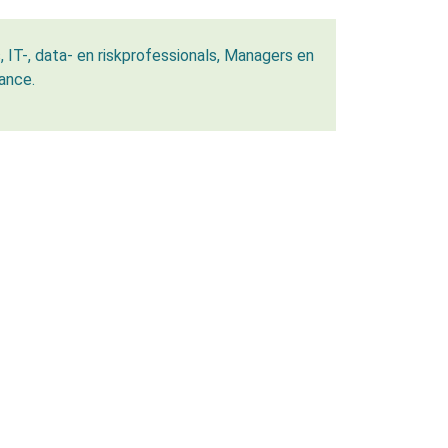
 IT-, data- en riskprofessionals, Managers en
ance.