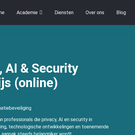
me
Academie
Diensten
Over ons
Blog
, AI & Security
js (online)
matiebeveiliging
professionals die privacy, AI en security in
ng, technologische ontwikkelingen en toenemende
le aanpak steeds belangrijker wordt.