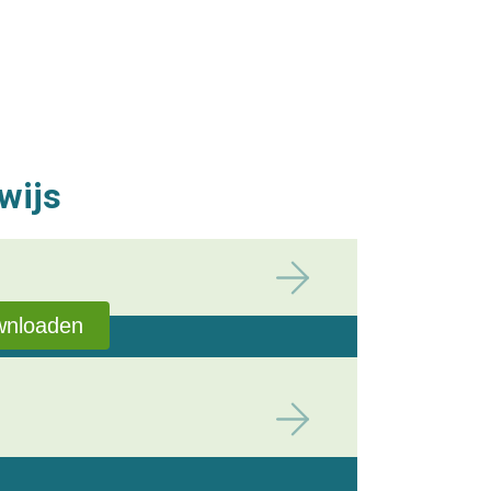
wijs
wnloaden