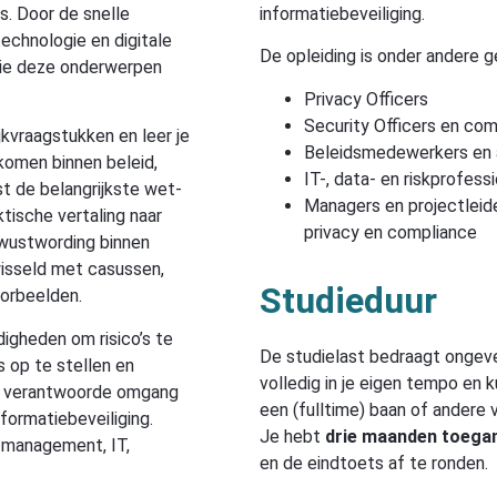
s. Door de snelle
informatiebeveiliging.
echnologie en digitale
De opleiding is onder andere 
 die deze onderwerpen
Privacy Officers
Security Officers en com
jkvraagstukken en leer je
Beleidsmedewerkers en 
nkomen binnen beleid,
IT-, data- en riskprofess
t de belangrijkste wet-
Managers en projectleide
ktische vertaling naar
privacy en compliance
ewustwording binnen
wisseld met casussen,
Studieduur
oorbeelden.
digheden om risico’s te
De studielast bedraagt onge
s op te stellen en
volledig in je eigen tempo en
 en verantwoorde omgang
een (fulltime) baan of andere v
ormatiebeveiliging.
Je hebt
drie maanden toega
t management, IT,
en de eindtoets af te ronden.