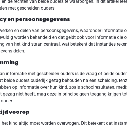
 en de rechten van beide ouders te waarborgen. In dit artikel le
elen met gescheiden ouders.
vacy en persoonsgegevens
erwerken en delen van persoonsgegevens, waaronder informatie o
vuldig worden behandeld en dat geldt ook voor informatie die 
ng van het kind staan centraal, wat betekent dat instanties re
gevens delen.
emming
van informatie met gescheiden ouders is de vraag of beide ouder
t beide ouders ouderlijk gezag behouden na een scheiding, tenzij
hebben op informatie over hun kind, zoals schoolresultaten, medi
t gezag niet heeft, mag deze in principe geen toegang krijgen to
ouder.
tijd voorop
het kind altijd moet worden overwogen. Dit betekent dat instan