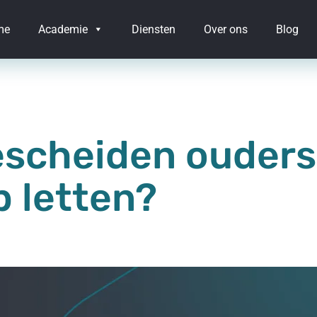
me
Academie
Diensten
Over ons
Blog
scheiden ouders
p letten?