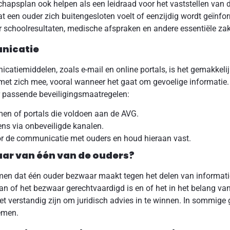
apsplan ook helpen als een leidraad voor het vaststellen van d
 een ouder zich buitengesloten voelt of eenzijdig wordt geïnfo
r schoolresultaten, medische afspraken en andere essentiële za
unicatie
atiemiddelen, zoals e-mail en online portals, is het gemakkelij
met zich mee, vooral wanneer het gaat om gevoelige informatie.
r passende beveiligingsmaatregelen:
men of portals die voldoen aan de AVG.
ens via onbeveiligde kanalen.
voor de communicatie met ouders en houd hieraan vast.
ar van één van de ouders?
en dat één ouder bezwaar maakt tegen het delen van informatie
aan of het bezwaar gerechtvaardigd is en of het in het belang van
het verstandig zijn om juridisch advies in te winnen. In sommige
emen.