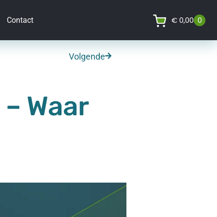
€
0,00
0
Contact
Volgende
 – Waar