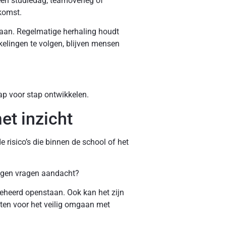
een studiedag, teamoverleg of
komst.
pbaan. Regelmatige herhaling houdt
kelingen te volgen, blijven mensen
ap voor stap ontwikkelen.
t inzicht
risico’s die binnen de school of het
ngen vragen aandacht?
heerd openstaan. Ook kan het zijn
ten voor het veilig omgaan met