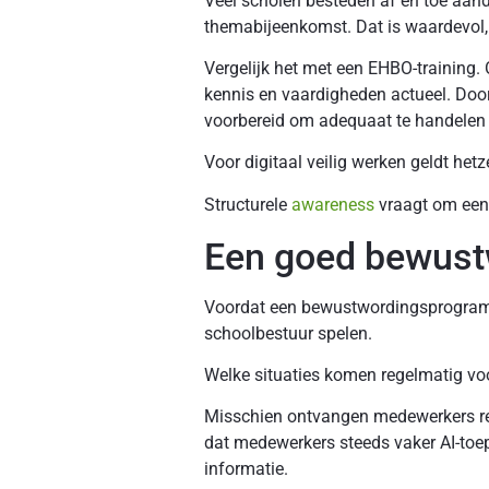
Veel scholen besteden af en toe aand
themabijeenkomst. Dat is waardevol,
Vergelijk het met een EHBO-training. 
kennis en vaardigheden actueel. Door
voorbereid om adequaat te handelen 
Voor digitaal veilig werken geldt hetz
Structurele
awareness
vraagt om een 
Een goed bewust
Voordat een bewustwordingsprogramma 
schoolbestuur spelen.
Welke situaties komen regelmatig v
Misschien ontvangen medewerkers re
dat medewerkers steeds vaker AI-toe
informatie.