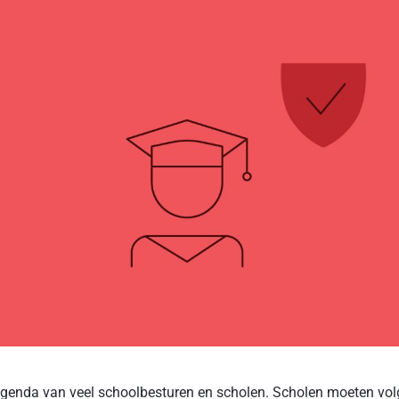
e agenda van veel schoolbesturen en scholen. Scholen moeten vo