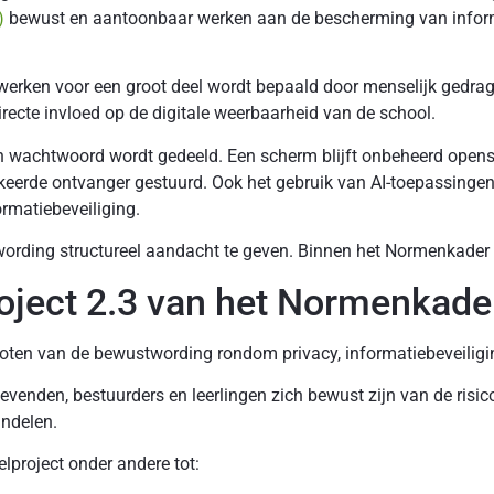
)
bewust en aantoonbaar werken aan de bescherming van infor
ilig werken voor een groot deel wordt bepaald door menselijk ged
recte invloed op de digitale weerbaarheid van de school.
n wachtwoord wordt gedeeld. Een scherm blijft onbeheerd open
eerde ontvanger gestuurd. Ook het gebruik van AI-toepassinge
ormatiebeveiliging.
rding structureel aandacht te geven. Binnen het Normenkader IB
oject 2.3 van het Normenkader
groten van de bewustwording rondom privacy, informatiebeveiliging
evenden, bestuurders en leerlingen zich bewust zijn van de risic
ndelen.
lproject onder andere tot: