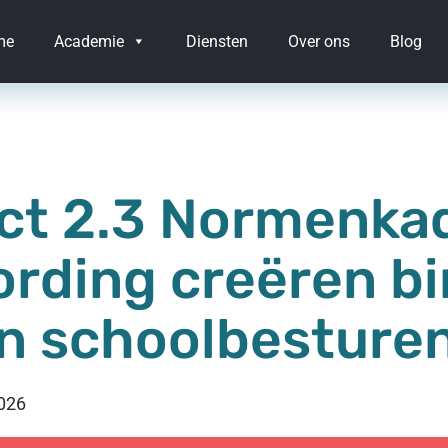
me
Academie
Diensten
Over ons
Blog
ct 2.3 Normenkad
rding creëren b
n schoolbesture
2026