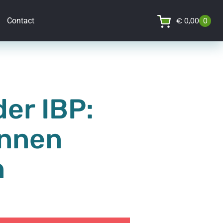
€
0,00
0
Contact
er IBP:
innen
n