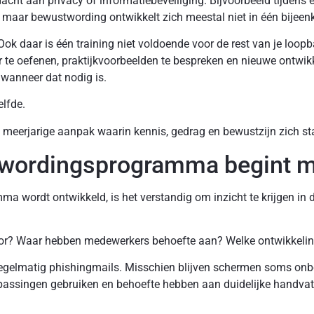
acht aan privacy of informatiebeveiliging. Bijvoorbeeld tijdens 
 maar bewustwording ontwikkelt zich meestal niet in één bijeen
Ook daar is één training niet voldoende voor de rest van je loo
 te oefenen, praktijkvoorbeelden te bespreken en nieuwe ontwik
wanneer dat nodig is.
elfde.
meerjarige aanpak waarin kennis, gedrag en bewustzijn zich st
wordingsprogramma begint me
wordt ontwikkeld, is het verstandig om inzicht te krijgen in de 
oor? Waar hebben medewerkers behoefte aan? Welke ontwikkeli
gelmatig phishingmails. Misschien blijven schermen soms onbe
passingen gebruiken en behoefte hebben aan duidelijke handvat