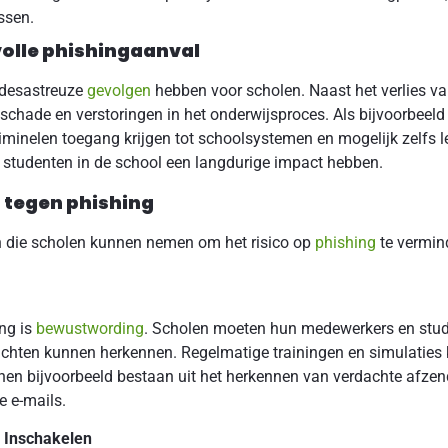
ssen.
olle phishingaanval
 desastreuze
gevolgen
hebben voor scholen. Naast het verlies va
ieschade en verstoringen in het onderwijsproces. Als bijvoorbee
minelen toegang krijgen tot schoolsystemen en mogelijk zelfs l
 studenten in de school een langdurige impact hebben.
 tegen phishing
en die scholen kunnen nemen om het risico op
phishing
te vermind
ng is
bewustwording
. Scholen moeten hun medewerkers en stude
erichten kunnen herkennen. Regelmatige trainingen en simulat
nen bijvoorbeeld bestaan uit het herkennen van verdachte afzen
e e-mails.
) Inschakelen