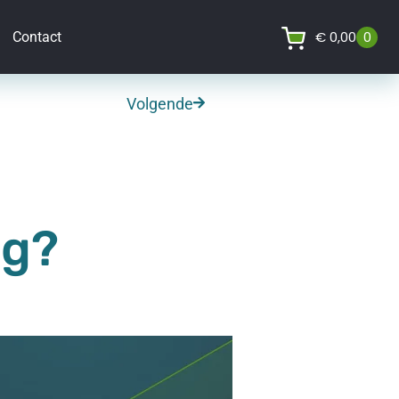
€
0,00
0
Contact
Volgende
ng?