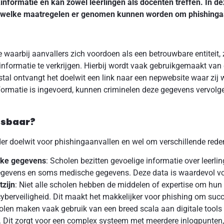
nformatie en kan zowel leerlingen als docenten treffen. In dez
n welke maatregelen er genomen kunnen worden om phishinga
 waarbij aanvallers zich voordoen als een betrouwbare entiteit, 
e informatie te verkrijgen. Hierbij wordt vaak gebruikgemaakt va
tal ontvangt het doelwit een link naar een nepwebsite waar zij
nformatie is ingevoerd, kunnen criminelen deze gegevens vervol
tsbaar?
er doelwit voor phishingaanvallen en wel om verschillende rede
jke gegevens
: Scholen bezitten gevoelige informatie over leerli
gegevens en soms medische gegevens. Deze data is waardevol vo
zijn
: Niet alle scholen hebben de middelen of expertise om hun
cyberveiligheid. Dit maakt het makkelijker voor phishing om succe
olen maken vaak gebruik van een breed scala aan digitale tools
 Dit zorgt voor een complex systeem met meerdere inlogpunten,