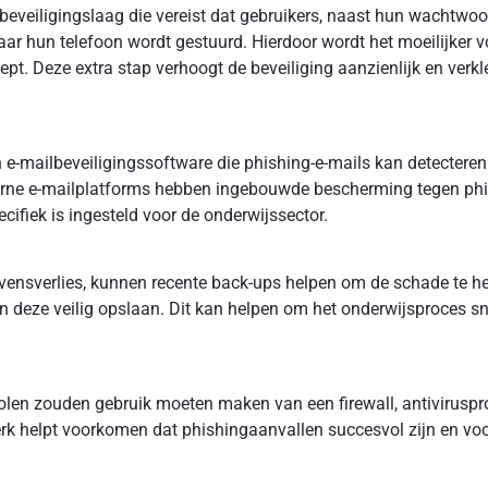
beveiligingslaag die vereist dat gebruikers, naast hun wachtwoor
aar hun telefoon wordt gestuurd. Hierdoor wordt het moeilijker 
pt. Deze extra stap verhoogt de beveiliging aanzienlijk en verk
e-mailbeveiligingssoftware die phishing-e-mails kan detecteren
erne e-mailplatforms hebben ingebouwde bescherming tegen phis
ecifiek is ingesteld voor de onderwijssector.
evensverlies, kunnen recente back-ups helpen om de schade te h
deze veilig opslaan. Dit kan helpen om het onderwijsproces sne
holen zouden gebruik moeten maken van een firewall, antivirus
erk helpt voorkomen dat phishingaanvallen succesvol zijn en vo