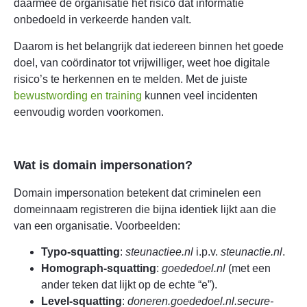
daarmee de organisatie het risico dat informatie
onbedoeld in verkeerde handen valt.
Daarom is het belangrijk dat iedereen binnen het goede
doel, van coördinator tot vrijwilliger, weet hoe digitale
risico’s te herkennen en te melden. Met de juiste
bewustwording en training
kunnen veel incidenten
eenvoudig worden voorkomen.
Wat is domain impersonation?
Domain impersonation betekent dat criminelen een
domeinnaam registreren die bijna identiek lijkt aan die
van een organisatie. Voorbeelden:
Typo-squatting
:
steunactiee.nl
i.p.v.
steunactie.nl
.
Homograph-squatting
:
goededoеl.nl
(met een
ander teken dat lijkt op de echte “e”).
Level-squatting
:
doneren.goededoel.nl.secure-