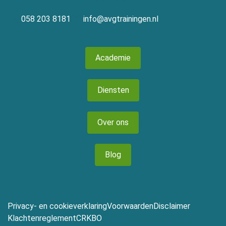
058 203 8181
info@avgtrainingen.nl
Academie
Diensten
Over ons
Blog
Privacy- en cookieverklaring
Voorwaarden
Disclaimer
Klachtenreglement
CRKBO